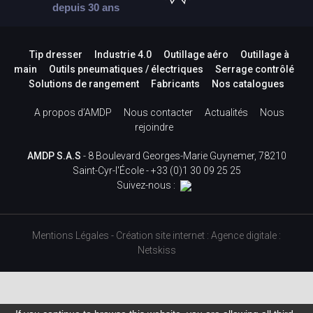
depuis 30 ans
Tip dresser
Industrie 4.0
Outillage aéro
Outillage à
main
Outils pneumatiques / électriques
Serrage contrôlé
Solutions de rangement
Fabricants
Nos catalogues
A propos d’AMDP
Nous contacter
Actualités
Nous
rejoindre
AMDP S.A.S
- 8 Boulevard Georges-Marie Guynemer, 78210
Saint-Cyr-l'École -
+33 (0)1 30 09 25 25
Suivez-nous :
Mentions Légales
-
Création site internet
:
Agence digitale :
Netskiss