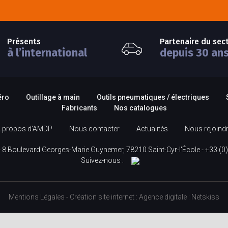
Présents
Partenaire du sec
à l’international
depuis 30 an
éro
Outillage à main
Outils pneumatiques / électriques
Fabricants
Nos catalogues
 propos d’AMDP
Nous contacter
Actualités
Nous rejoind
 8 Boulevard Georges-Marie Guynemer, 78210 Saint-Cyr-l'École -
+33 (0)
Suivez-nous :
Mentions Légales
-
Création site internet
:
Agence digitale :
Netskiss