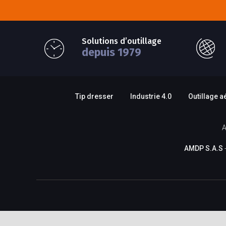
Solutions d’outillage
depuis 1979
Tip dresser
Industrie 4.0
Outillage a
A
AMDP S.A.S
-