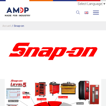
Select Language
▼
Accueil
/
Snap-on