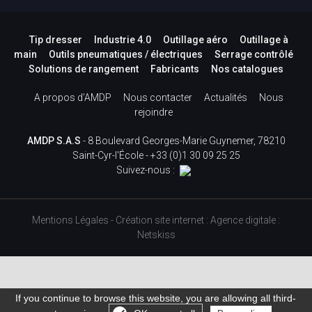
Tip dresser
Industrie 4.0
Outillage aéro
Outillage à
main
Outils pneumatiques / électriques
Serrage contrôlé
Solutions de rangement
Fabricants
Nos catalogues
A propos d’AMDP
Nous contacter
Actualités
Nous
rejoindre
AMDP S.A.S
- 8 Boulevard Georges-Marie Guynemer, 78210
Saint-Cyr-l'École -
+33 (0)1 30 09 25 25
Suivez-nous :
Mentions Légales
-
Création site internet
:
Agence digitale :
Netskiss
If you continue to browse this website, you are allowing all third-