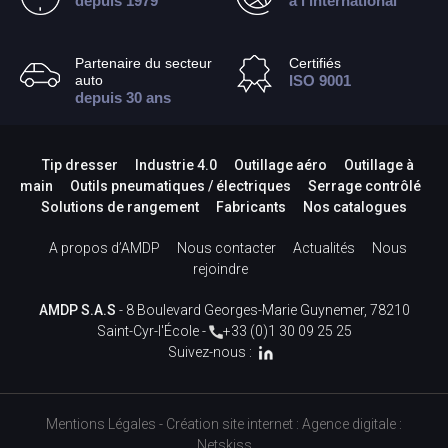
depuis 1979
à l’international
Partenaire du secteur
Certifiés
auto
ISO 9001
depuis 30 ans
Tip dresser
Industrie 4.0
Outillage aéro
Outillage à
main
Outils pneumatiques / électriques
Serrage contrôlé
Solutions de rangement
Fabricants
Nos catalogues
A propos d’AMDP
Nous contacter
Actualités
Nous
rejoindre
AMDP S.A.S
- 8 Boulevard Georges-Marie Guynemer, 78210
Saint-Cyr-l'École -
+33 (0)1 30 09 25 25
Suivez-nous :
Mentions Légales
-
Création site internet
:
Agence digitale :
Netskiss