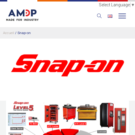
Select Language
▼
Accueil
/
Snap-on