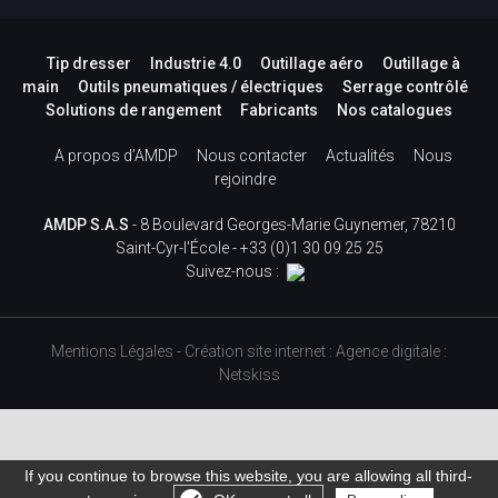
Tip dresser
Industrie 4.0
Outillage aéro
Outillage à
main
Outils pneumatiques / électriques
Serrage contrôlé
Solutions de rangement
Fabricants
Nos catalogues
A propos d’AMDP
Nous contacter
Actualités
Nous
rejoindre
AMDP S.A.S
- 8 Boulevard Georges-Marie Guynemer, 78210
Saint-Cyr-l'École -
+33 (0)1 30 09 25 25
Suivez-nous :
Mentions Légales
-
Création site internet
:
Agence digitale :
Netskiss
If you continue to browse this website, you are allowing all third-