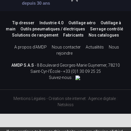
depuis 30 ans
Tip dresser
Industrie 4.0
Outillage aéro
Outillage à
main
Outils pneumatiques / électriques
Serrage contrôlé
Solutions de rangement
Fabricants
Nos catalogues
A propos d’AMDP
Nous contacter
Actualités
Nous
rejoindre
AMDP S.A.S
- 8 Boulevard Georges-Marie Guynemer, 78210
Saint-Cyr-l'École -
+33 (0)1 30 09 25 25
Suivez-nous :
Mentions Légales
-
Création site internet
:
Agence digitale :
Netskiss