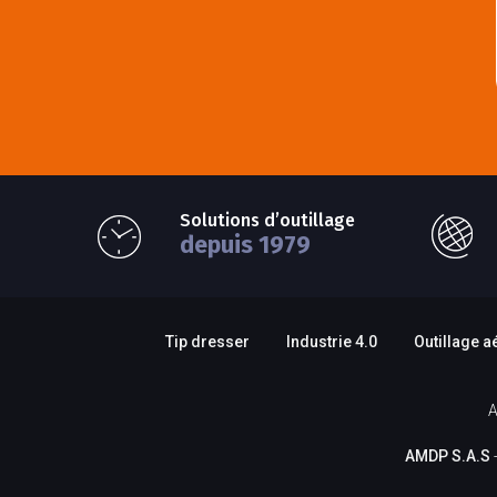
Solutions d’outillage
depuis 1979
Tip dresser
Industrie 4.0
Outillage a
A
AMDP S.A.S
-