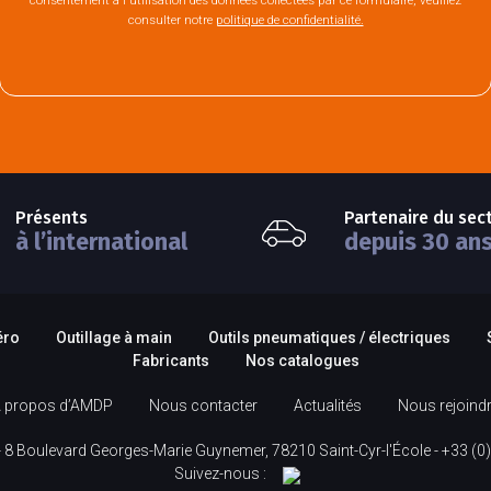
consentement à l'utilisation des données collectées par ce formulaire, veuillez
consulter notre
politique de confidentialité.
Présents
Partenaire du sec
à l’international
depuis 30 an
éro
Outillage à main
Outils pneumatiques / électriques
Fabricants
Nos catalogues
 propos d’AMDP
Nous contacter
Actualités
Nous rejoind
 8 Boulevard Georges-Marie Guynemer, 78210 Saint-Cyr-l'École -
+33 (0)
Suivez-nous :