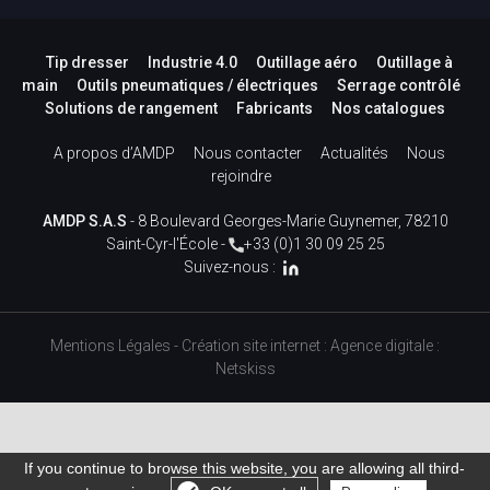
Tip dresser
Industrie 4.0
Outillage aéro
Outillage à
main
Outils pneumatiques / électriques
Serrage contrôlé
Solutions de rangement
Fabricants
Nos catalogues
A propos d’AMDP
Nous contacter
Actualités
Nous
rejoindre
AMDP S.A.S
- 8 Boulevard Georges-Marie Guynemer, 78210
Saint-Cyr-l'École -
+33 (0)1 30 09 25 25
Suivez-nous :
Mentions Légales
-
Création site internet
:
Agence digitale :
Netskiss
If you continue to browse this website, you are allowing all third-