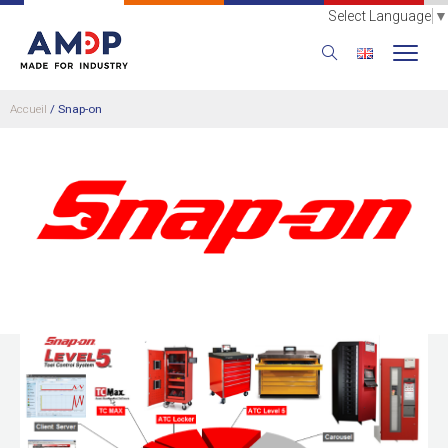
Select Language
▼
Accueil
/
Snap-on