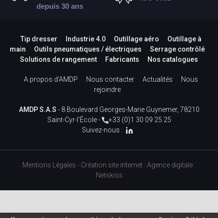
depuis 30 ans
Tip dresser
Industrie 4.0
Outillage aéro
Outillage à
main
Outils pneumatiques / électriques
Serrage contrôlé
Solutions de rangement
Fabricants
Nos catalogues
A propos d’AMDP
Nous contacter
Actualités
Nous
rejoindre
AMDP S.A.S
- 8 Boulevard Georges-Marie Guynemer, 78210
Saint-Cyr-l'École -
+33 (0)1 30 09 25 25
Suivez-nous :
Mentions Légales
-
Création site internet
:
Agence digitale :
Netskiss