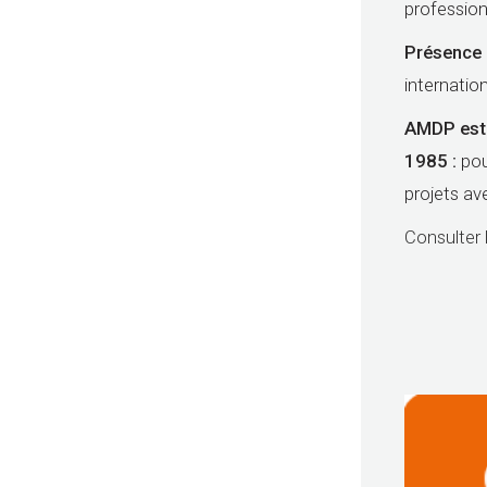
profession
Présence 
internatio
AMDP est l
1985 :
po
projets av
Consulter 