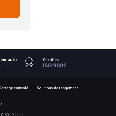
teur auto
Certifiés
s
ISO 9001
Serrage contrôlé
Solutions de rangement
re
0)1 30 09 25 25