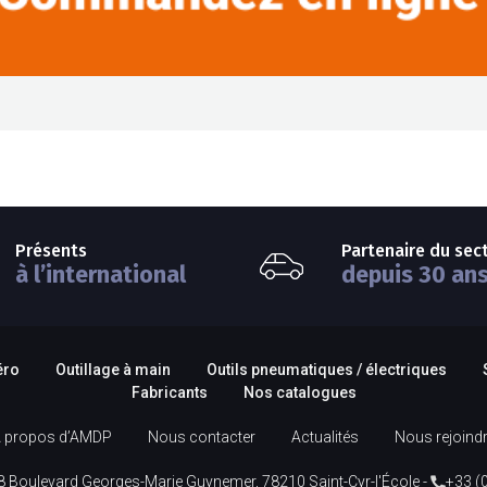
Présents
Partenaire du sec
à l’international
depuis 30 an
éro
Outillage à main
Outils pneumatiques / électriques
Fabricants
Nos catalogues
 propos d’AMDP
Nous contacter
Actualités
Nous rejoind
8 Boulevard Georges-Marie Guynemer, 78210 Saint-Cyr-l'École -
+33 (