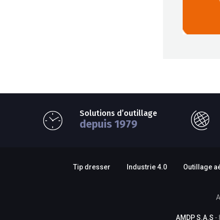
Solutions d’outillage
depuis 1979
Tip dresser
Industrie 4.0
Outillage a
A
AMDP S.A.S
- 