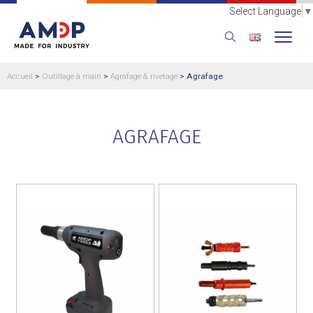
Select Language
▼
Accueil
>
Outillage à main
>
Agrafage & rivetage
>
Agrafage
AGRAFAGE