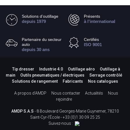
Solutions d’outillage
Présents
depuis 1979
à l’international
Partenaire du secteur
Certifiés
auto
ISO 9001
depuis 30 ans
Tip dresser
Industrie 4.0
Outillage aéro
Outillage à
main
Outils pneumatiques / électriques
Serrage contrôlé
Solutions de rangement
Fabricants
Nos catalogues
A propos d’AMDP
Nous contacter
Actualités
Nous
rejoindre
AMDP S.A.S
- 8 Boulevard Georges-Marie Guynemer, 78210
Saint-Cyr-l'École -
+33 (0)1 30 09 25 25
Suivez-nous :