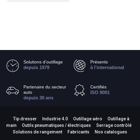
Solutions d’outillage
Présents
depuis 1979
à l’international
Partenaire du secteur
Certifiés
auto
ISO 9001
depuis 30 ans
Tip dresser
Industrie 4.0
Outillage aéro
Outillage à
main
Outils pneumatiques / électriques
Serrage contrôlé
Solutions de rangement
Fabricants
Nos catalogues