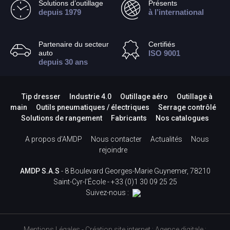
Solutions d’outillage
Présents
depuis 1979
à l’international
Partenaire du secteur
Certifiés
auto
ISO 9001
depuis 30 ans
Tip dresser
Industrie 4.0
Outillage aéro
Outillage à
main
Outils pneumatiques / électriques
Serrage contrôlé
Solutions de rangement
Fabricants
Nos catalogues
A propos d’AMDP
Nous contacter
Actualités
Nous
rejoindre
AMDP S.A.S
- 8 Boulevard Georges-Marie Guynemer, 78210
Saint-Cyr-l'École -
+33 (0)1 30 09 25 25
Suivez-nous :
Mentions Légales
-
Création site internet
:
Agence digitale :