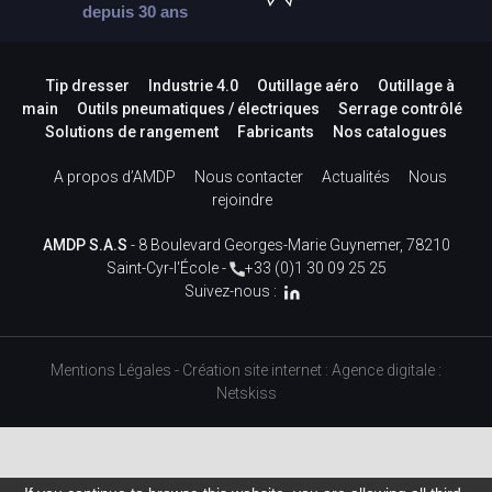
depuis 30 ans
Tip dresser
Industrie 4.0
Outillage aéro
Outillage à
main
Outils pneumatiques / électriques
Serrage contrôlé
Solutions de rangement
Fabricants
Nos catalogues
A propos d’AMDP
Nous contacter
Actualités
Nous
rejoindre
AMDP S.A.S
- 8 Boulevard Georges-Marie Guynemer, 78210
Saint-Cyr-l'École -
+33 (0)1 30 09 25 25
Suivez-nous :
Mentions Légales
-
Création site internet
:
Agence digitale :
Netskiss