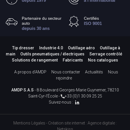
depuis 1979
à l’international
Partenaire du secteur
Certifiés
auto
ISO 9001
depuis 30 ans
Tip dresser
Industrie 4.0
Outillage aéro
Outillage à
main
Outils pneumatiques / électriques
Serrage contrôlé
Solutions de rangement
Fabricants
Nos catalogues
A propos d’AMDP
Nous contacter
Actualités
Nous
rejoindre
AMDP S.A.S
- 8 Boulevard Georges-Marie Guynemer, 78210
Saint-Cyr-l'École -
+33 (0)1 30 09 25 25
Suivez-nous :
Mentions Légales
-
Création site internet
:
Agence digitale :
Netskiss