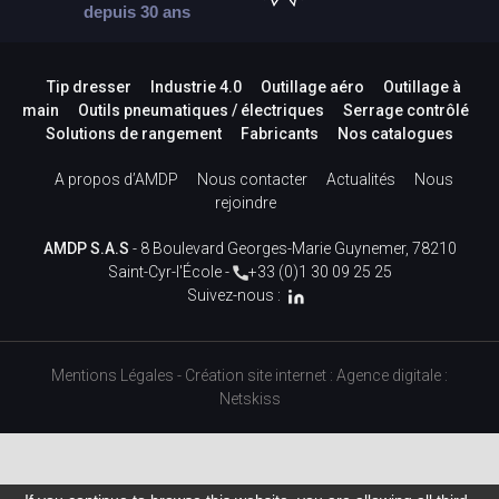
depuis 30 ans
Tip dresser
Industrie 4.0
Outillage aéro
Outillage à
main
Outils pneumatiques / électriques
Serrage contrôlé
Solutions de rangement
Fabricants
Nos catalogues
A propos d’AMDP
Nous contacter
Actualités
Nous
rejoindre
AMDP S.A.S
- 8 Boulevard Georges-Marie Guynemer, 78210
Saint-Cyr-l'École -
+33 (0)1 30 09 25 25
Suivez-nous :
Mentions Légales
-
Création site internet
:
Agence digitale :
Netskiss