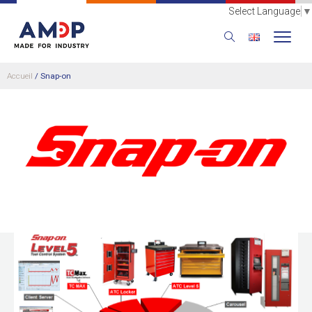
Select Language
▼
Accueil
/
Snap-on