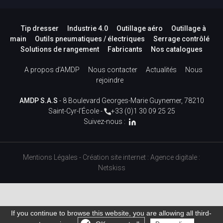
Tip dresser
Industrie 4.0
Outillage aéro
Outillage à
main
Outils pneumatiques / électriques
Serrage contrôlé
Solutions de rangement
Fabricants
Nos catalogues
A propos d’AMDP
Nous contacter
Actualités
Nous
rejoindre
AMDP S.A.S
- 8 Boulevard Georges-Marie Guynemer, 78210
Saint-Cyr-l'École -
+33 (0)1 30 09 25 25
Suivez-nous :
Mentions Légales
-
Création site internet
:
Agence digitale :
Netskiss
If you continue to browse this website, you are allowing all third-