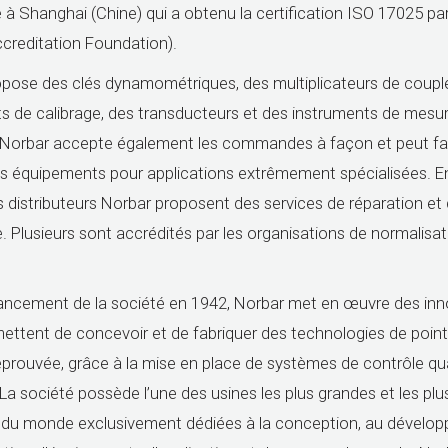
e à Shanghai (Chine) qui a obtenu la certification ISO 17025 par
creditation Foundation).
pose des clés dynamométriques, des multiplicateurs de coupl
s de calibrage, des transducteurs et des instruments de mesu
 Norbar accepte également les commandes à façon et peut fab
 équipements pour applications extrêmement spécialisées. En 
s distributeurs Norbar proposent des services de réparation et
e. Plusieurs sont accrédités par les organisations de normalisat
lancement de la société en 1942, Norbar met en œuvre des in
rmettent de concevoir et de fabriquer des technologies de point
éprouvée, grâce à la mise en place de systèmes de contrôle qua
 La société possède l’une des usines les plus grandes et les plu
du monde exclusivement dédiées à la conception, au dévelo