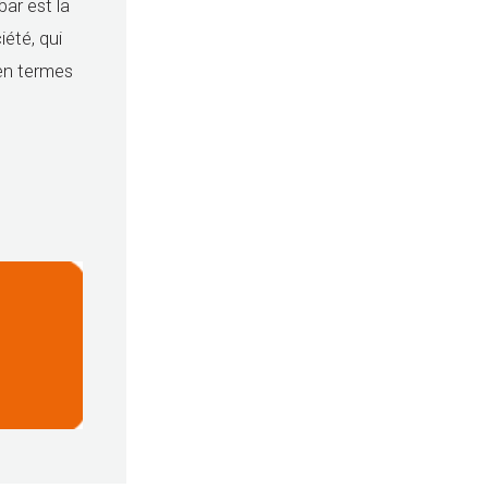
ar est la
iété, qui
 en termes