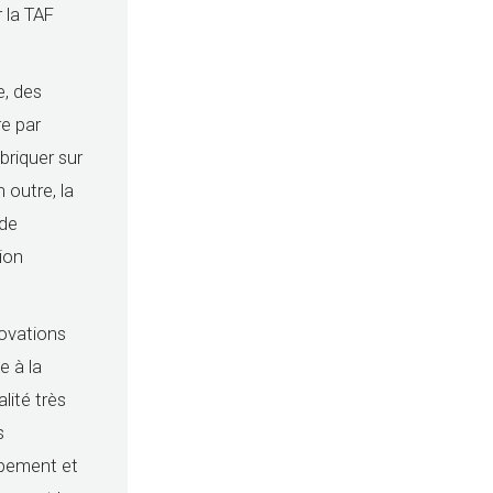
 la TAF
e, des
re par
riquer sur
outre, la
 de
ion
novations
e à la
lité très
s
ppement et