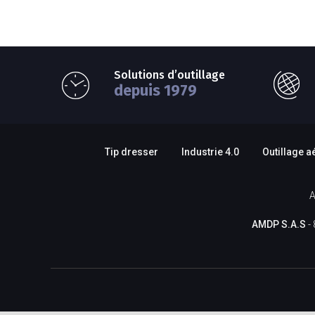
Solutions d’outillage
depuis 1979
Tip dresser
Industrie 4.0
Outillage a
A
AMDP S.A.S
- 