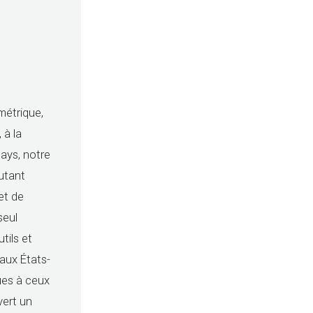
métrique,
 à la
ays, notre
autant
et de
seul
tils et
 aux États-
ues à ceux
vert un