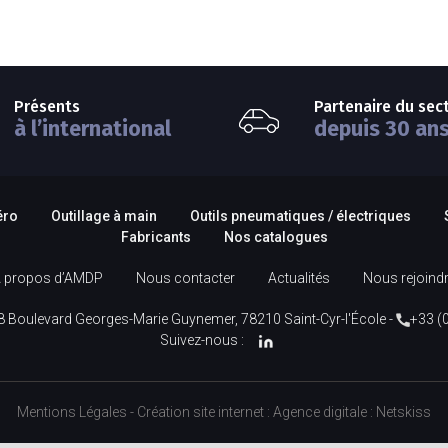
Présents
Partenaire du sec
à l’international
depuis 30 an
éro
Outillage à main
Outils pneumatiques / électriques
Fabricants
Nos catalogues
 propos d’AMDP
Nous contacter
Actualités
Nous rejoind
8 Boulevard Georges-Marie Guynemer, 78210 Saint-Cyr-l'École -
+33 (
Suivez-nous :
Mentions Légales
-
Création site internet
:
Agence digitale :
Netskiss