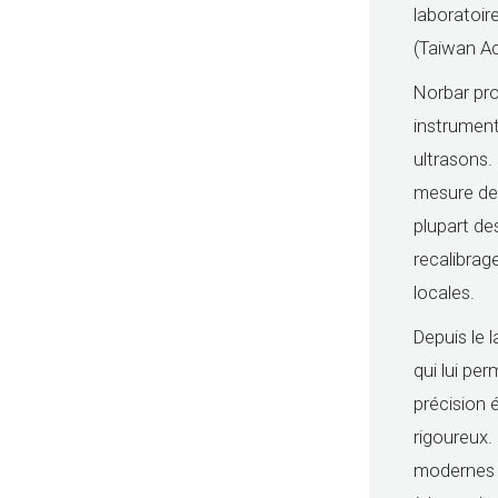
laboratoir
(Taiwan Ac
Norbar pro
instrument
ultrasons.
mesure des
plupart de
recalibrag
locales.
Depuis le 
qui lui pe
précision 
rigoureux.
modernes 