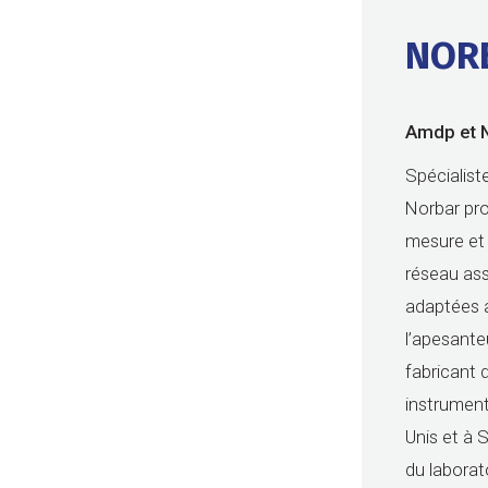
NOR
Amdp et 
Spécialist
Norbar pro
mesure et 
réseau ass
adaptées a
l’apesanteu
fabricant 
instrument
Unis et à 
du laborat