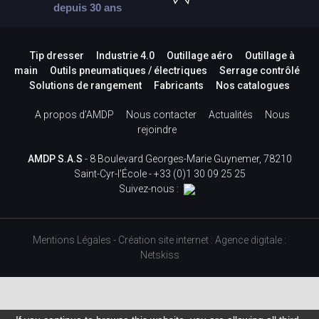
depuis 30 ans
Tip dresser
Industrie 4.0
Outillage aéro
Outillage à
main
Outils pneumatiques / électriques
Serrage contrôlé
Solutions de rangement
Fabricants
Nos catalogues
A propos d’AMDP
Nous contacter
Actualités
Nous
rejoindre
AMDP S.A.S
- 8 Boulevard Georges-Marie Guynemer, 78210
Saint-Cyr-l'École -
+33 (0)1 30 09 25 25
Suivez-nous :
Mentions Légales
-
Création site internet
:
Agence digitale :
Netskiss