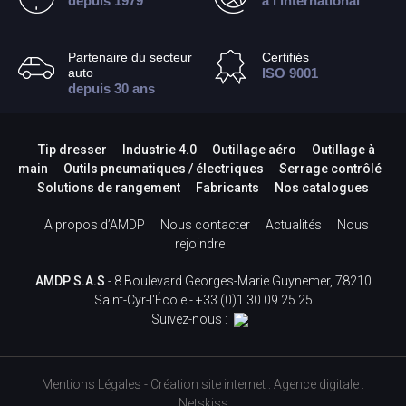
depuis 1979
à l’international
Partenaire du secteur
Certifiés
auto
ISO 9001
depuis 30 ans
Tip dresser
Industrie 4.0
Outillage aéro
Outillage à
main
Outils pneumatiques / électriques
Serrage contrôlé
Solutions de rangement
Fabricants
Nos catalogues
A propos d’AMDP
Nous contacter
Actualités
Nous
rejoindre
AMDP S.A.S
- 8 Boulevard Georges-Marie Guynemer, 78210
Saint-Cyr-l'École -
+33 (0)1 30 09 25 25
Suivez-nous :
Mentions Légales
-
Création site internet
:
Agence digitale :
Netskiss