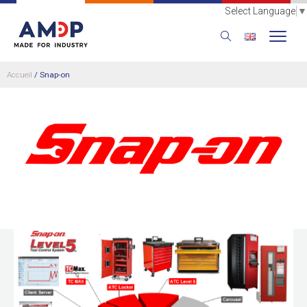
Select Language
▼
Accueil
/
Snap-on