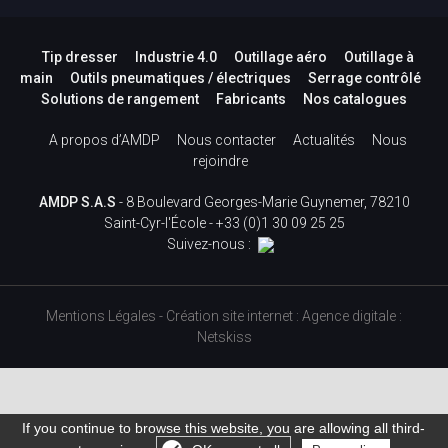
Tip dresser
Industrie 4.0
Outillage aéro
Outillage à
main
Outils pneumatiques / électriques
Serrage contrôlé
Solutions de rangement
Fabricants
Nos catalogues
A propos d’AMDP
Nous contacter
Actualités
Nous
rejoindre
AMDP S.A.S
- 8 Boulevard Georges-Marie Guynemer, 78210
Saint-Cyr-l'École -
+33 (0)1 30 09 25 25
Suivez-nous :
Mentions Légales
-
Création site internet
:
Agence digitale :
Netskiss
If you continue to browse this website, you are allowing all third-