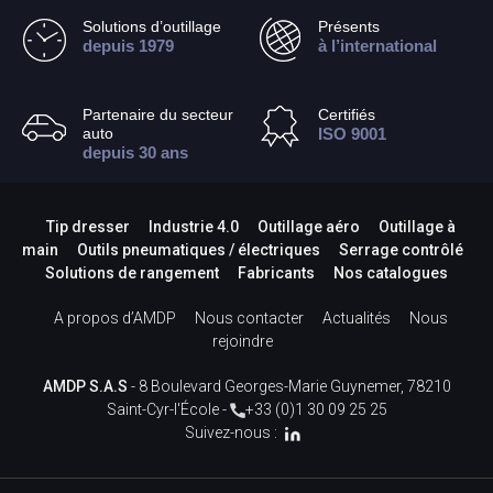
Solutions d’outillage
Présents
depuis 1979
à l’international
Partenaire du secteur
Certifiés
auto
ISO 9001
depuis 30 ans
Tip dresser
Industrie 4.0
Outillage aéro
Outillage à
main
Outils pneumatiques / électriques
Serrage contrôlé
Solutions de rangement
Fabricants
Nos catalogues
A propos d’AMDP
Nous contacter
Actualités
Nous
rejoindre
AMDP S.A.S
- 8 Boulevard Georges-Marie Guynemer, 78210
Saint-Cyr-l'École -
+33 (0)1 30 09 25 25
Suivez-nous :