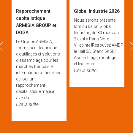
Rapprochement
Global Industrie 2026
capitalistique :
Nous serons présents
ARMISIA GROUP et
lors du salon Global
DOGA
Industrie, du 30 mars au
2 avril à Paris Nord
Le Groupe ARMISIA,
prev
ne
Villepinte !Retrouvez AMDP & 
fournisseur technique
le Hall 5A, Stand 5K58 :
d’outillages et solutions
Assemblage, montage
d’assemblage pour les
et fixations ...
 et
marchés français et
Lire la suite
rt
internationaux, annonce
e
ce jour un
rapprochement
capitalistique majeur
avec la ...
Lire la suite