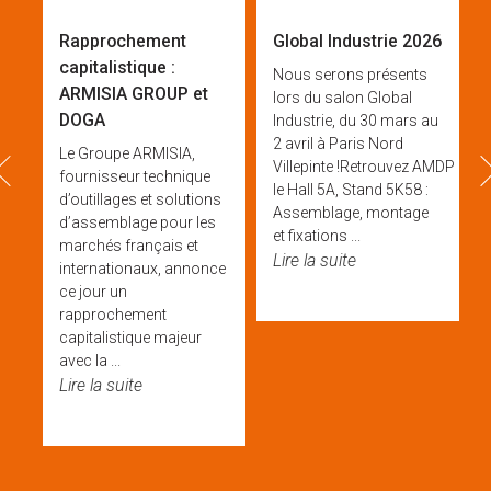
Rapprochement
Global Industrie 2026
capitalistique :
Nous serons présents
ARMISIA GROUP et
lors du salon Global
DOGA
Industrie, du 30 mars au
2 avril à Paris Nord
Le Groupe ARMISIA,
prev
ne
Villepinte !Retrouvez AMDP & 
fournisseur technique
le Hall 5A, Stand 5K58 :
d’outillages et solutions
Assemblage, montage
d’assemblage pour les
et fixations ...
 et
marchés français et
Lire la suite
rt
internationaux, annonce
e
ce jour un
rapprochement
capitalistique majeur
avec la ...
Lire la suite