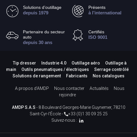
Solutions d’outillage
Présents
depuis 1979
à l’international
Partenaire du secteur
Certifiés
auto
ISO 9001
depuis 30 ans
Tip dresser
Industrie 4.0
Outillage aéro
Outillage à
main
Outils pneumatiques / électriques
Serrage contrôlé
Solutions de rangement
Fabricants
Nos catalogues
A propos d’AMDP
Nous contacter
Actualités
Nous
rejoindre
AMDP S.A.S
- 8 Boulevard Georges-Marie Guynemer, 78210
Saint-Cyr-l'École -
+33 (0)1 30 09 25 25
Suivez-nous :