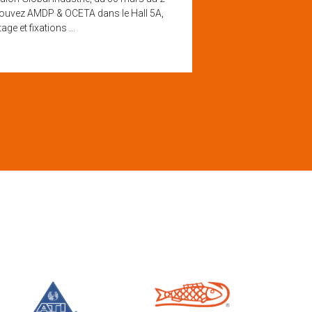
etrouvez AMDP & OCETA dans le Hall 5A,
de notre partenaire Clec
e et fixations ...
économique par rapport 
Lire la suite